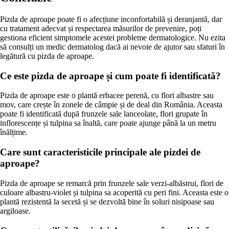
Pizda de aproape poate fi o afecțiune inconfortabilă și deranjantă, dar
cu tratament adecvat și respectarea măsurilor de prevenire, poți
gestiona eficient simptomele acestei probleme dermatologice. Nu ezita
să consulți un medic dermatolog dacă ai nevoie de ajutor sau sfaturi în
legătură cu pizda de aproape.
Ce este pizda de aproape și cum poate fi identificată?
Pizda de aproape este o plantă erbacee perenă, cu flori albastre sau
mov, care crește în zonele de câmpie și de deal din România. Aceasta
poate fi identificată după frunzele sale lanceolate, flori grupate în
inflorescențe și tulpina sa înaltă, care poate ajunge până la un metru
înălțime.
Care sunt caracteristicile principale ale pizdei de
aproape?
Pizda de aproape se remarcă prin frunzele sale verzi-albăstrui, flori de
culoare albastru-violet și tulpina sa acoperită cu peri fini. Aceasta este o
plantă rezistentă la secetă și se dezvoltă bine în soluri nisipoase sau
argiloase.