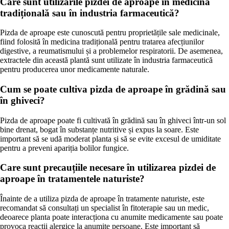
Care sunt utilizările pizdei de aproape în medicină
tradițională sau în industria farmaceutică?
Pizda de aproape este cunoscută pentru proprietățile sale medicinale,
fiind folosită în medicina tradițională pentru tratarea afecțiunilor
digestive, a reumatismului și a problemelor respiratorii. De asemenea,
extractele din această plantă sunt utilizate în industria farmaceutică
pentru producerea unor medicamente naturale.
Cum se poate cultiva pizda de aproape în grădină sau
în ghiveci?
Pizda de aproape poate fi cultivată în grădină sau în ghiveci într-un sol
bine drenat, bogat în substanțe nutritive și expus la soare. Este
important să se udă moderat planta și să se evite excesul de umiditate
pentru a preveni apariția bolilor fungice.
Care sunt precauțiile necesare în utilizarea pizdei de
aproape în tratamentele naturiste?
Înainte de a utiliza pizda de aproape în tratamente naturiste, este
recomandat să consultați un specialist în fitoterapie sau un medic,
deoarece planta poate interacționa cu anumite medicamente sau poate
provoca reacții alergice la anumite persoane. Este important să