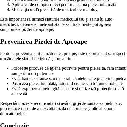
Aplicarea de comprese reci pentru a calma pielea inflamată
Medicația orală prescrisă de medicul dermatolog
Este important să urmezi sfaturile medicului tău și să nu îți auto-
medichezi, deoarece unele substanțe sau tratamente pot agrava
simptomele pizdei de aproape.
Prevenirea Pizdei de Aproape
Pentru a preveni apariția pizdei de aproape, este recomandat să respecți
următoarele sfaturi de igienă și prevenire:
Folosește produse de igienă potrivite pentru pielea ta, fără iritanți
sau parfumuri puternice
Evită hainele strânse sau materialul sintetic care poate irita pielea
Păstrează pielea hidratată, folosind creme sau loțiuni emoliente
Evită expunerea prelungită la soare și utilizează protecție solară
adecvată
Respectând aceste recomandări și având grijă de sănătatea pielii tale,
poți reduce riscul de a dezvolta pizdă de aproape și alte afecțiuni
dermatologice.
Concluzie