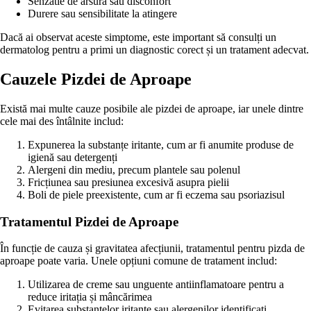
Senzatie de arsură sau disconfort
Durere sau sensibilitate la atingere
Dacă ai observat aceste simptome, este important să consulți un
dermatolog pentru a primi un diagnostic corect și un tratament adecvat.
Cauzele Pizdei de Aproape
Există mai multe cauze posibile ale pizdei de aproape, iar unele dintre
cele mai des întâlnite includ:
Expunerea la substanțe iritante, cum ar fi anumite produse de
igienă sau detergenți
Alergeni din mediu, precum plantele sau polenul
Fricțiunea sau presiunea excesivă asupra pielii
Boli de piele preexistente, cum ar fi eczema sau psoriazisul
Tratamentul Pizdei de Aproape
În funcție de cauza și gravitatea afecțiunii, tratamentul pentru pizda de
aproape poate varia. Unele opțiuni comune de tratament includ:
Utilizarea de creme sau unguente antiinflamatoare pentru a
reduce iritația și mâncărimea
Evitarea substanțelor iritante sau alergenilor identificați