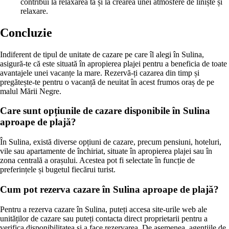
contribui la relaxarea ta și la crearea unei atmosfere de liniște și
relaxare.
Concluzie
Indiferent de tipul de unitate de cazare pe care îl alegi în Sulina,
asigură-te că este situată în apropierea plajei pentru a beneficia de toate
avantajele unei vacanțe la mare. Rezervă-ți cazarea din timp și
pregătește-te pentru o vacanță de neuitat în acest frumos oraș de pe
malul Mării Negre.
Care sunt opțiunile de cazare disponibile în Sulina
aproape de plajă?
În Sulina, există diverse opțiuni de cazare, precum pensiuni, hoteluri,
vile sau apartamente de închiriat, situate în apropierea plajei sau în
zona centrală a orașului. Acestea pot fi selectate în funcție de
preferințele și bugetul fiecărui turist.
Cum pot rezerva cazare în Sulina aproape de plajă?
Pentru a rezerva cazare în Sulina, puteți accesa site-urile web ale
unităților de cazare sau puteți contacta direct proprietarii pentru a
verifica disponibilitatea și a face rezervarea. De asemenea, agențiile de