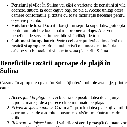
Pensiuni și vile:
În Sulina vei găsi o varietate de pensiuni și vile
cochete, situate la doar câțiva pași de plajă. Aceste unități oferă
camere confortabile și dotate cu toate facilitățile necesare pentru
o ședere plăcută.
Hoteluri de lux:
Dacă îți dorești un sejur la superlativ, poți opta
pentru un hotel de lux situat în apropierea plajei. Aici vei
beneficia de servicii impecabile și facilități de top.
Cabane și bungalouri:
Pentru cei care preferă o atmosferă mai
rustică și apropierea de natură, există opțiunea de a închiria
cabane sau bungalouri situate în zona plajei din Sulina.
Beneficiile cazării aproape de plajă în
Sulina
Cazarea în apropierea plajei în Sulina îți oferă multiple avantaje, printre
care:
Acces facil la plajă:
Te vei bucura de posibilitatea de a ajunge
rapid la mare și de a petrece clipe minunate pe plajă.
Priveliști spectaculoase:
Cazarea în proximitatea plajei îți va oferi
oportunitatea de a admira apusurile și răsăriturile într-un cadru
idilic.
Relaxare și liniște:
Sunetul valurilor și aerul proaspăt de mare vor