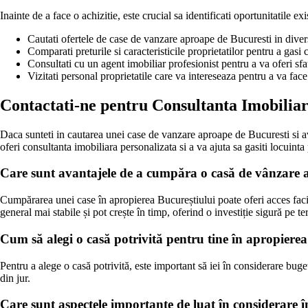
Inainte de a face o achizitie, este crucial sa identificati oportunitatile exi
Cautati ofertele de case de vanzare aproape de Bucuresti in divers
Comparati preturile si caracteristicile proprietatilor pentru a gas
Consultati cu un agent imobiliar profesionist pentru a va oferi sfat
Vizitati personal proprietatile care va intereseaza pentru a va face
Contactati-ne pentru Consultanta Imobilia
Daca sunteti in cautarea unei case de vanzare aproape de Bucuresti si avet
oferi consultanta imobiliara personalizata si a va ajuta sa gasiti locuin
Care sunt avantajele de a cumpăra o casă de vânzare 
Cumpărarea unei case în apropierea Bucureștiului poate oferi acces facil 
general mai stabile și pot crește în timp, oferind o investiție sigură pe t
Cum să alegi o casă potrivită pentru tine în apropiere
Pentru a alege o casă potrivită, este important să iei în considerare buge
din jur.
Care sunt aspectele importante de luat în considerare 