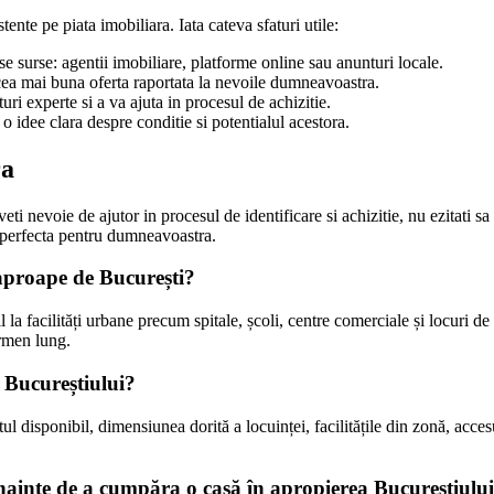
stente pe piata imobiliara. Iata cateva sfaturi utile:
e surse: agentii imobiliare, platforme online sau anunturi locale.
i cea mai buna oferta raportata la nevoile dumneavoastra.
uri experte si a va ajuta in procesul de achizitie.
 o idee clara despre conditie si potentialul acestora.
ra
i nevoie de ajutor in procesul de identificare si achizitie, nu ezitati sa
ta perfecta pentru dumneavoastra.
aproape de București?
la facilități urbane precum spitale, școli, centre comerciale și locuri d
ermen lung.
a Bucureștiului?
tul disponibil, dimensiunea dorită a locuinței, facilitățile din zonă, acce
înainte de a cumpăra o casă în apropierea Bucureștiulu