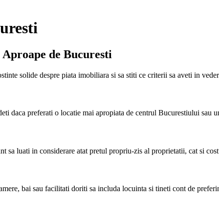
uresti
e Aproape de Bucuresti
stinte solide despre piata imobiliara si sa stiti ce criterii sa aveti in v
eti daca preferati o locatie mai apropiata de centrul Bucurestiului sau una
 sa luati in considerare atat pretul propriu-zis al proprietatii, cat si cos
 camere, bai sau facilitati doriti sa includa locuinta si tineti cont de prefe