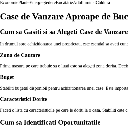
Economie
Plante
Energie
Şedere
Bucătărie
Artă
Iluminat
Căldură
Case de Vanzare Aproape de Buc
Cum sa Gasiti si sa Alegeti Case de Vanzar
In drumul spre achizitionarea unei proprietati, este esential sa aveti cuno
Zona de Cautare
Prima masura pe care trebuie sa o luati este sa alegeti zona dorita. Decid
Buget
Stabiliti bugetul disponibil pentru achizitionarea unei case. Este important
Caracteristici Dorite
Faceti o lista cu caracteristicile pe care le doriti la o casa. Stabiliti cate
Cum sa Identificati Oportunitatile